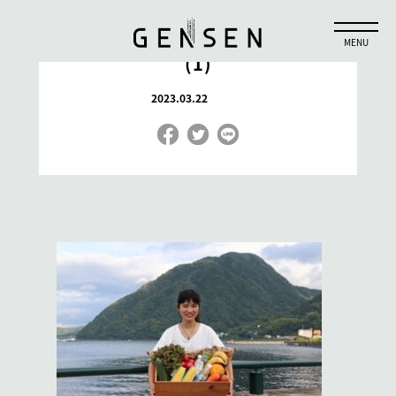
90315476_146785486643027_33729
(1)
2023.03.22