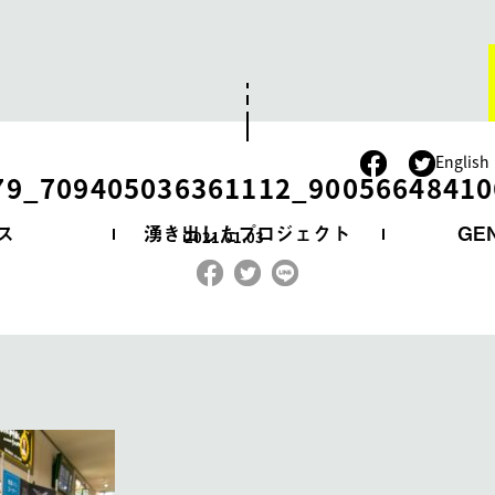
。
English
79_709405036361112_90056648410
ス
湧き出したプロジェクト
GE
2021.01.03