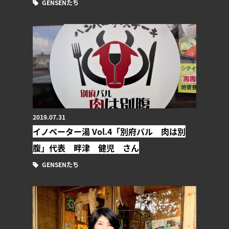
GENSENたち
2019.07.31
イノベーター湯 Vol.4「別府バル 肉は別
腹」代表 畔津 健児 さん
GENSENたち