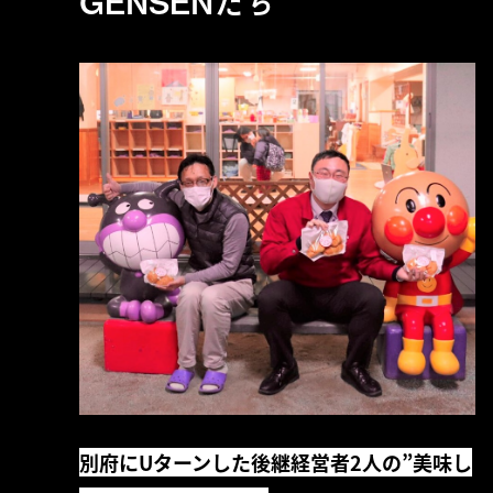
GENSENたち
別府にUターンした後継経営者2人の”美味し