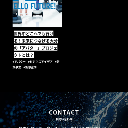
世界中どこへでも行け
る！未来につなげる大分
の「アバター」プロジェ
クトとは？
#アバター
#ビジネスアイデア
#新
規事業
#仮想空間
CONTACT
お問い合わせ