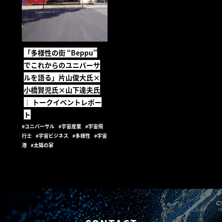
「多様性の街 “Beppu”
でこれからのユニバーサ
ルを語る」片山俊大氏×
小橋賢児氏×山下達夫氏
│ トークイベントレポー
ト
#ユニバーサル
#宇宙産業
#宇宙飛
行士
#宇宙ビジネス
#多様性
#宇宙
港
#太陽の家