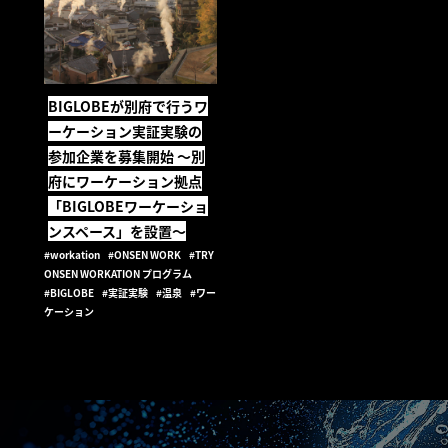
BIGLOBEが別府で行うワ
ーケーション実証実験の
参加企業を募集開始 ～別
府にワーケーション拠点
「BIGLOBEワーケーショ
ンスペース」を設置～
#workation
#ONSEN WORK
#TRY
ONSEN WORKATION プログラム
#BIGLOBE
#実証実験
#温泉
#ワー
ケーション