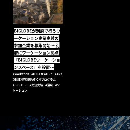
BIGLOBEが別府で行うワ
ーケーション実証実験の
参加企業を募集開始 ～別
府にワーケーション拠点
「BIGLOBEワーケーショ
ンスペース」を設置～
#workation
#ONSEN WORK
#TRY
ONSEN WORKATION プログラム
#BIGLOBE
#実証実験
#温泉
#ワー
ケーション